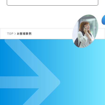
TOP
お客様事例
C
O
N
T
A
C
T